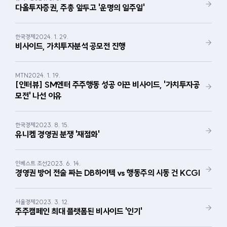
다올투자증권, 주총 앞두고 '운명의 일주일'
한국경제
2024. 1. 29.
비사이드, 가치투자분석 공모전 진행
MTN
2024. 1. 19.
[인터뷰] SM엔터 주주행동 성공 이끈 비사이드, '가치투자공
모전' 나선 이유
한국경제
2023. 8. 15.
유니켐 경영권 분쟁 '재점화'
인베스트 조선
2023. 6. 14.
경영권 방어 전술 짜는 DB하이텍 vs 행동주의 시동 건 KCGI
서울경제
2023. 3. 12.
주주캠페인 최대 플랫폼된 비사이드 '인기'