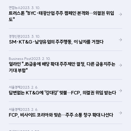
연합뉴스
2023. 3. 10.
트러스톤 "BYC·태광산업 주주 캠페인 본격화…의결권 위임
도"
경향신문
2023. 3. 10.
SM·KT&G·남양유업의 주주행동, 이 남자를 거쳤다
Business Post
2023. 2. 10.
얼라인 "JB금융에 배당 확대 주주제안 결정, 다른 금융지주는 
기대 부합"
서울경제
2023. 2. 6.
답변없는 KT&G에 '강대강' 맞불…FCP, 의결권 위임 받는다
서울경제
2023. 2. 6.
FCP, 비사이드 코리아와 맞손…주주 소통 창구 확대 나선다